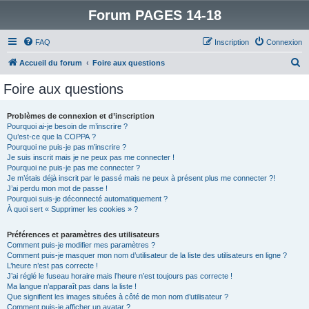
Forum PAGES 14-18
FAQ
Inscription
Connexion
R
Accueil du forum
Foire aux questions
e
Foire aux questions
c
h
Problèmes de connexion et d’inscription
Pourquoi ai-je besoin de m’inscrire ?
e
Qu’est-ce que la COPPA ?
r
Pourquoi ne puis-je pas m’inscrire ?
Je suis inscrit mais je ne peux pas me connecter !
c
Pourquoi ne puis-je pas me connecter ?
Je m’étais déjà inscrit par le passé mais ne peux à présent plus me connecter ?!
h
J’ai perdu mon mot de passe !
e
Pourquoi suis-je déconnecté automatiquement ?
À quoi sert « Supprimer les cookies » ?
r
Préférences et paramètres des utilisateurs
Comment puis-je modifier mes paramètres ?
Comment puis-je masquer mon nom d’utilisateur de la liste des utilisateurs en ligne ?
L’heure n’est pas correcte !
J’ai réglé le fuseau horaire mais l’heure n’est toujours pas correcte !
Ma langue n’apparaît pas dans la liste !
Que signifient les images situées à côté de mon nom d’utilisateur ?
Comment puis-je afficher un avatar ?